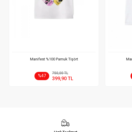
Manifest %100 Pamuk Tişört
Man
Sepete Ekle
750,00 TL
%47
399,90 TL
Adet