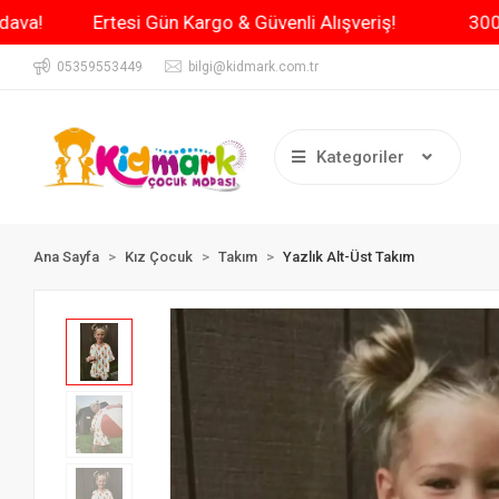
Kargo Bedava!
Ertesi Gün Kargo & Güvenli Alışveriş!
05359553449
bilgi@kidmark.com.tr
Kategoriler
Ana Sayfa
Kız Çocuk
Takım
Yazlık Alt-Üst Takım