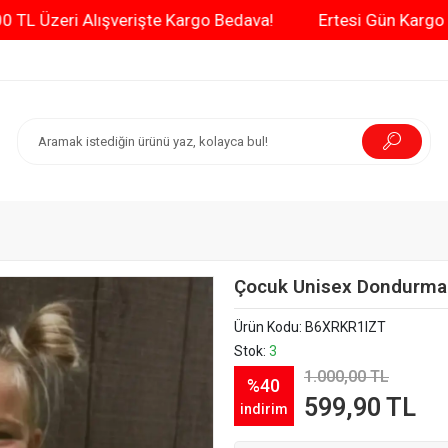
3000 TL Üzeri Alışverişte Kargo Bedava!
Ertesi Gü
Çocuk Unisex Dondurma 
Ürün Kodu:
B6XRKR1IZT
Stok:
3
1.000,00 TL
%40
599,90 TL
indirim