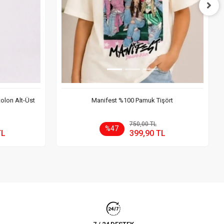
tolon Alt-Üst
Manifest %100 Pamuk Tişört
 Ekle
Sepete Ekle
750,00 TL
%47
TL
399,90 TL
Adet