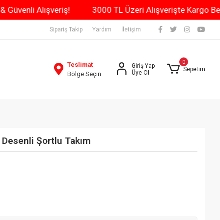
n Kargo & Güvenli Alışveriş!
3000 TL Üzeri Alışverişte 
Sipariş Takip
Yardım
İletişim
0
Teslimat
Giriş Yap
Sepetim
Üye Ol
Bölge Seçin
Desenli Şortlu Takım