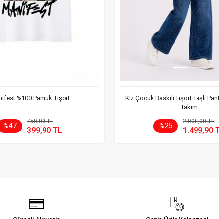
ifest %100 Pamuk Tişört
Kız Çocuk Baskılı Tişört Taşlı Pan
Takım
Sepete Ekle
Sepete
750,00 TL
2.000,00 TL
%47
%25
399,90 TL
1.499,90 
Adet
Adet