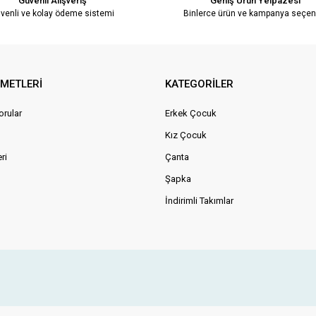
Güvenli Alışveriş
Geniş Ürün Yelpazesi
venli ve kolay ödeme sistemi
Binlerce ürün ve kampanya seçen
ZMETLERİ
KATEGORİLER
orular
Erkek Çocuk
Kız Çocuk
ri
Çanta
Şapka
İndirimli Takımlar