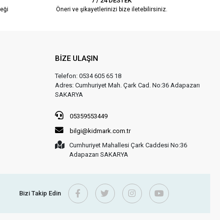
7 / 24 DESTEK
eği
Öneri ve şikayetlerinizi bize iletebilirsiniz.
BİZE ULAŞIN
Telefon: 0534 605 65 18
Adres: Cumhuriyet Mah. Çark Cad. No:36 Adapazarı
SAKARYA
05359553449
bilgi@kidmark.com.tr
Cumhuriyet Mahallesi Çark Caddesi No:36
Adapazarı SAKARYA
Bizi Takip Edin