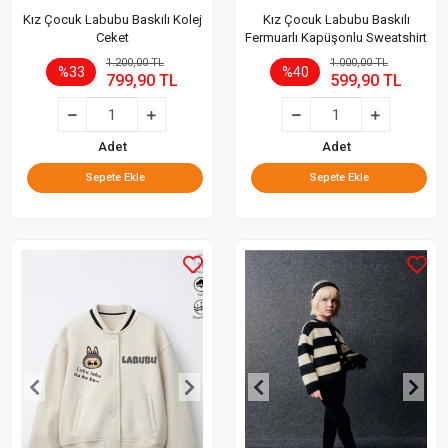
Kız Çocuk Labubu Baskılı Kolej
Kız Çocuk Labubu Baskılı
Ceket
Fermuarlı Kapüşonlu Sweatshirt
1.200,00 TL
1.000,00 TL
%33
%40
799,90 TL
599,90 TL
Adet
Adet
Sepete Ekle
Sepete Ekle