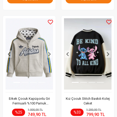
Erkek Çocuk Kapüşonlu Gri
Kız Çocuk Stitch Baskılı Kolej
Fermuarlı %100 Pamuk
Ceket
Sweatshirt
1.000,00 TL
1.200,00 TL
%25
%33
749,90 TL
799,90 TL