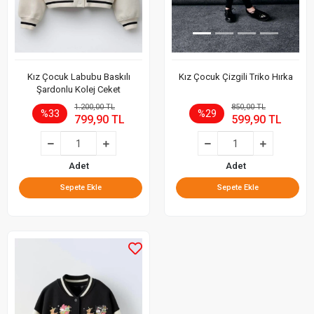
Kız Çocuk Labubu Baskılı
Kız Çocuk Çizgili Triko Hırka
Şardonlu Kolej Ceket
1.200,00 TL
850,00 TL
%33
%29
799,90 TL
599,90 TL
Adet
Adet
Sepete Ekle
Sepete Ekle