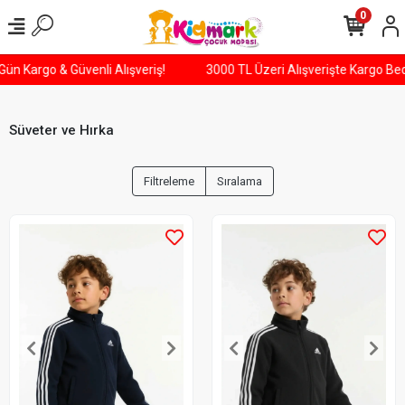
0
esi Gün Kargo & Güvenli Alışveriş!
3000 TL Üzeri Alışverişte Karg
Süveter ve Hırka
Filtreleme
Sıralama