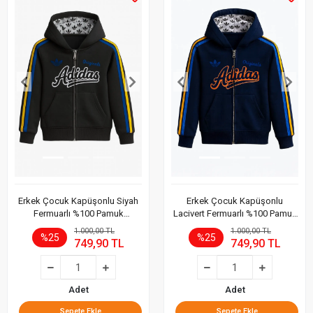
Erkek Çocuk Kapüşonlu Siyah
Erkek Çocuk Kapüşonlu
Fermuarlı %100 Pamuk
Lacivert Fermuarlı %100 Pamuk
Sweatshirt
Sweatshirt
1.000,00 TL
1.000,00 TL
%25
%25
749,90 TL
749,90 TL
Adet
Adet
Sepete Ekle
Sepete Ekle