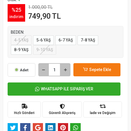
1.000,00 TL
%25
749,90 TL
indirim
BEDEN:
4-5 YAŞ
5-6 YAŞ
6-7 YAŞ
7-8 YAŞ
8-9 YAŞ
9-10 YAŞ
Sepete Ekle
Adet
WHATSAPP İLE SİPARİŞ VER
Hızlı Gönderi
Güvenli Alışveriş
İade ve Değişim