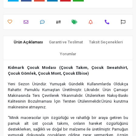
Ürün Açıklaması
Garanti ve Teslimat
Taksit Seçenekleri
Yorumlar
Kidmark Çocuk Modası (Çocuk Takım, Çocuk Sweatshirt,
Çocuk Gömlek, Çocuk Mont, Çocuk Elbise)
Yeni Sezon Üründür. Yumuşak Gündelik Kullanımlarda Oldukça
Rahattır. Pamuklu Kumaştan Üretilmiştir. Likralıdır. Ürün Çamaşır
Makinasında Ters Çevrilerek Yıkanmalıdır. Ütülenirken Nakış-Baskı
Kalitesinin Bozulmaması İçin Tersten Ütülenmelidir.Ürünü kurutma
makinesine atmayınız.
“Minik maceracılar için özgürlüğü ve rahatlığı bir araya getiren bu
pamuk alt üst çocuk takımı, onların hareket özgürlüğünü
desteklerken, sağlıklı ve doğal bir malzeme ile üretilmiştir. Pamuğun
yumuşak dokusuyla çocukların cildine zarar vermezken, özgün