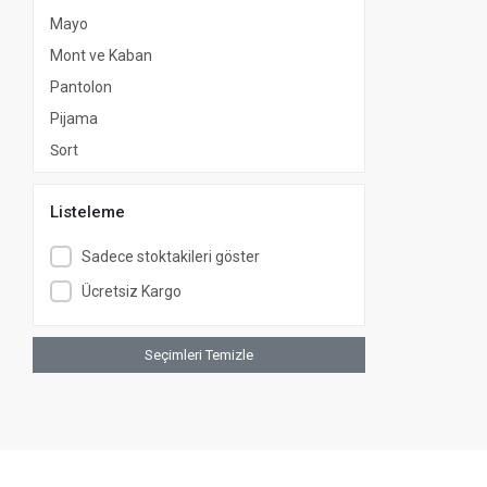
Mayo
Mont ve Kaban
Pantolon
Pijama
Şort
Süveter ve Hırka
Listeleme
Sweatshirt
Tişört
Sadece stoktakileri göster
Tulum
Ücretsiz Kargo
Yağmurluk
Yelek
Seçimleri Temizle
Salopet
Kot Pantolon
Ceket
Kombinler