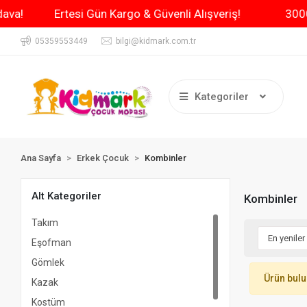
 Bedava!
Ertesi Gün Kargo & Güvenli Alışveriş!
05359553449
bilgi@kidmark.com.tr
Kategoriler
Ana Sayfa
Erkek Çocuk
Kombinler
Alt Kategoriler
Kombinler
Takım
Eşofman
Gömlek
Ürün bul
Kazak
Kostüm