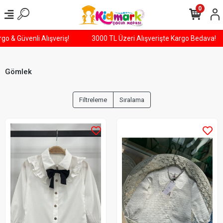
0
argo & Güvenli Alışveriş!
3000 TL Üzeri Alışverişte Kargo Bedava!
Gömlek
Filtreleme
Sıralama