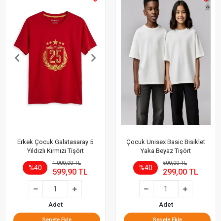
Erkek Çocuk Galatasaray 5
Çocuk Unisex Basic Bisiklet
Yıldızlı Kırmızı Tişört
Yaka Beyaz Tişört
1.000,00 TL
500,00 TL
%40
%40
599,90 TL
299,00 TL
Adet
Adet
Sepete Ekle
Sepete Ekle