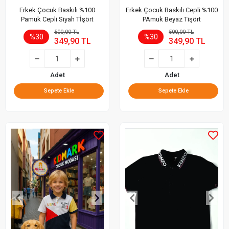
Erkek Çocuk Baskılı %100
Erkek Çocuk Baskılı Cepli %100
Pamuk Cepli Siyah Tİşört
PAmuk Beyaz Tişört
500,00 TL
500,00 TL
%30
%30
349,90 TL
349,90 TL
Adet
Adet
Sepete Ekle
Sepete Ekle