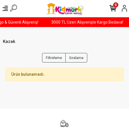
0
go & Güvenli Alışveriş!
3000 TL Üzeri Alışverişte Kargo Bedava!
Kazak
Filtreleme
Sıralama
Ürün bulunamadı.