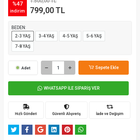
1.500,00 TL
%47
799,00 TL
indirim
BEDEN:
2-3 YAŞ
3-4 YAŞ
4-5 YAŞ
5-6 YAŞ
7-8 YAŞ
Sepete Ekle
Adet
WHATSAPP İLE SİPARİŞ VER
Hızlı Gönderi
Güvenli Alışveriş
İade ve Değişim