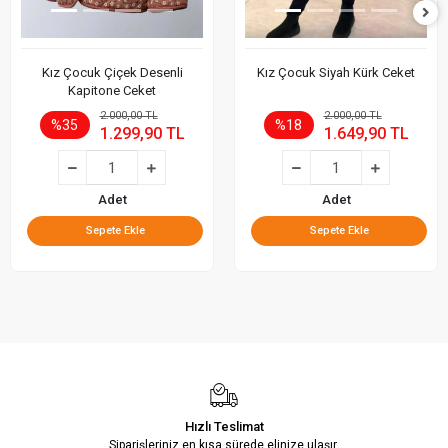
Kız Çocuk Çiçek Desenli
Kız Çocuk Siyah Kürk Ceket
Kapitone Ceket
2.000,00 TL
2.000,00 TL
%35
%18
1.299,90 TL
1.649,90 TL
Adet
Adet
Sepete Ekle
Sepete Ekle
Hızlı Teslimat
Siparişleriniz en kısa sürede elinize ulaşır.