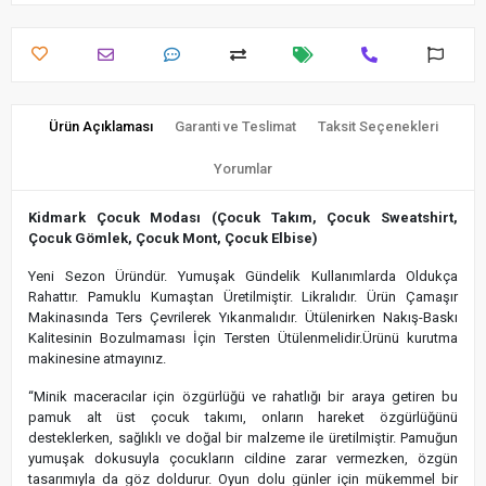
Ürün Açıklaması
Garanti ve Teslimat
Taksit Seçenekleri
Yorumlar
Kidmark Çocuk Modası (Çocuk Takım, Çocuk Sweatshirt,
Çocuk Gömlek, Çocuk Mont, Çocuk Elbise)
Yeni Sezon Üründür. Yumuşak Gündelik Kullanımlarda Oldukça
Rahattır. Pamuklu Kumaştan Üretilmiştir. Likralıdır. Ürün Çamaşır
Makinasında Ters Çevrilerek Yıkanmalıdır. Ütülenirken Nakış-Baskı
Kalitesinin Bozulmaması İçin Tersten Ütülenmelidir.Ürünü kurutma
makinesine atmayınız.
“Minik maceracılar için özgürlüğü ve rahatlığı bir araya getiren bu
pamuk alt üst çocuk takımı, onların hareket özgürlüğünü
desteklerken, sağlıklı ve doğal bir malzeme ile üretilmiştir. Pamuğun
yumuşak dokusuyla çocukların cildine zarar vermezken, özgün
tasarımıyla da göz doldurur. Oyun dolu günler için mükemmel bir