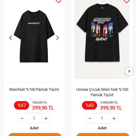
Manifest %100 Pamuk Tişört
Unisex Çocuk Mani fest %100
Pamuk Tişört
750,00 TL
1.000,00 TL
%47
%60
399,90 TL
399,90 TL
Adet
Adet