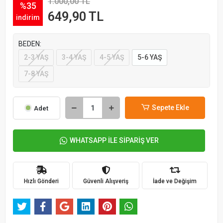
1.000,00 TL
%35
649,90 TL
indirim
BEDEN:
2-3 YAŞ
3-4 YAŞ
4-5 YAŞ
5-6 YAŞ
7-8 YAŞ
Sepete Ekle
Adet
WHATSAPP İLE SİPARİŞ VER
Hızlı Gönderi
Güvenli Alışveriş
İade ve Değişim