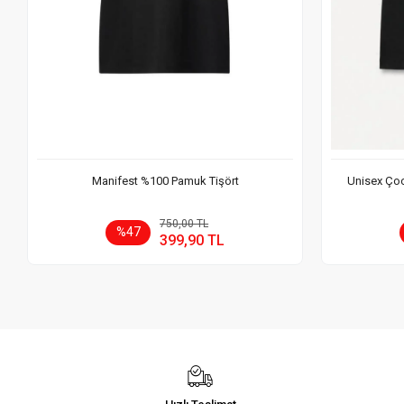
Manifest %100 Pamuk Tişört
Unisex Çoc
Sepete Ekle
750,00 TL
%47
399,90 TL
Adet