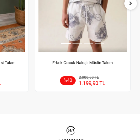
Üst Takım
Erkek Çocuk Nakışlı Müslin Takım
 Ekle
Sepete Ekle
2.000,00 TL
%40
L
1.199,90 TL
Adet