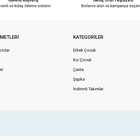
Güvenli Alışveriş
Geniş Ürün Yelpazesi
venli ve kolay ödeme sistemi
Binlerce ürün ve kampanya seçen
ZMETLERİ
KATEGORİLER
orular
Erkek Çocuk
Kız Çocuk
ri
Çanta
Şapka
İndirimli Takımlar