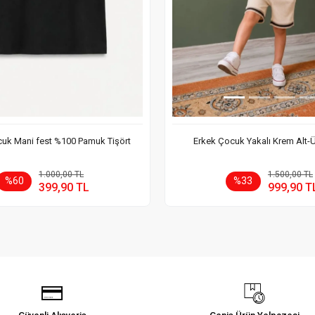
uk Mani fest %100 Pamuk Tişört
Erkek Çocuk Yakalı Krem Alt-
Sepete Ekle
Sepete
1.000,00 TL
1.500,00 TL
%60
%33
399,90 TL
999,90 T
Adet
Adet