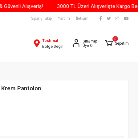
ün Kargo & Güvenli Alışveriş!
3000 TL Üzeri Alışverişt
Sipariş Takip
Yardım
İletişim
0
Teslimat
Giriş Yap
Sepetim
Üye Ol
Bölge Seçin
li Krem Pantolon