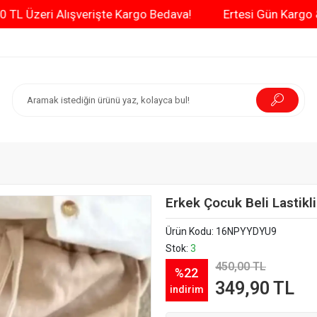
3000 TL Üzeri Alışverişte Kargo Bedava!
Ertesi G
Erkek Çocuk Beli Lastik
Ürün Kodu:
16NPYYDYU9
Stok:
3
450,00 TL
%22
349,90 TL
indirim