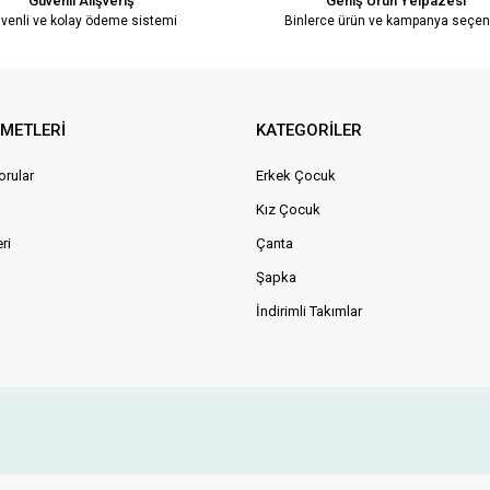
Güvenli Alışveriş
Geniş Ürün Yelpazesi
venli ve kolay ödeme sistemi
Binlerce ürün ve kampanya seçen
ZMETLERİ
KATEGORİLER
orular
Erkek Çocuk
Kız Çocuk
ri
Çanta
Şapka
İndirimli Takımlar