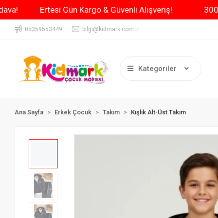
 Kargo Bedava!
Ertesi Gün Kargo & Güvenli Alışveriş!
05359553449
bilgi@kidmark.com.tr
Kategoriler
Ana Sayfa
Erkek Çocuk
Takım
Kışlık Alt-Üst Takım