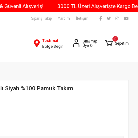
ün Kargo & Güvenli Alışveriş!
3000 TL Üzeri Alışverişte
Sipariş Takip
Yardım
İletişim
0
Teslimat
Giriş Yap
Sepetim
Üye Ol
Bölge Seçin
lı Siyah %100 Pamuk Takım