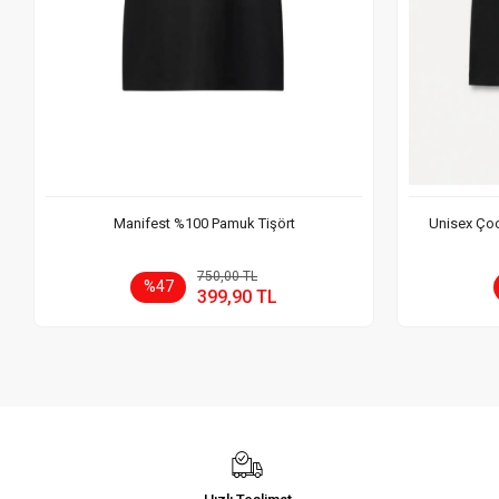
Manifest %100 Pamuk Tişört
Unisex Çoc
Sepete Ekle
750,00 TL
%47
399,90 TL
Adet