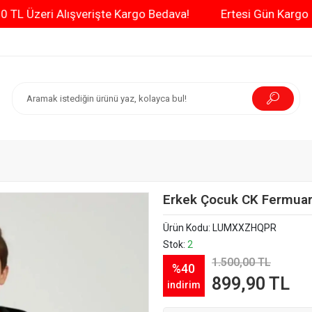
3000 TL Üzeri Alışverişte Kargo Bedava!
Ertesi G
Erkek Çocuk CK Fermuar
Ürün Kodu:
LUMXXZHQPR
Stok:
2
1.500,00 TL
%40
899,90 TL
indirim