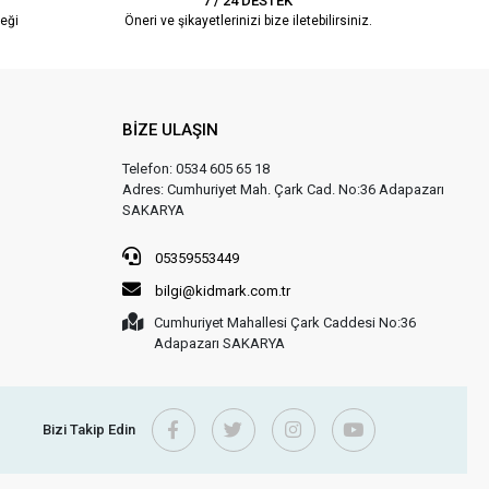
7 / 24 DESTEK
eği
Öneri ve şikayetlerinizi bize iletebilirsiniz.
BİZE ULAŞIN
Telefon: 0534 605 65 18
Adres: Cumhuriyet Mah. Çark Cad. No:36 Adapazarı
SAKARYA
05359553449
bilgi@kidmark.com.tr
Cumhuriyet Mahallesi Çark Caddesi No:36
Adapazarı SAKARYA
Bizi Takip Edin