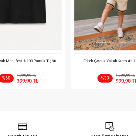
uk Mani fest %100 Pamuk Tişört
Erkek Çocuk Yakalı Krem Alt-
Sepete Ekle
Sepete
1.000,00 TL
1.500,00 TL
%60
%33
399,90 TL
999,90 T
Adet
Adet