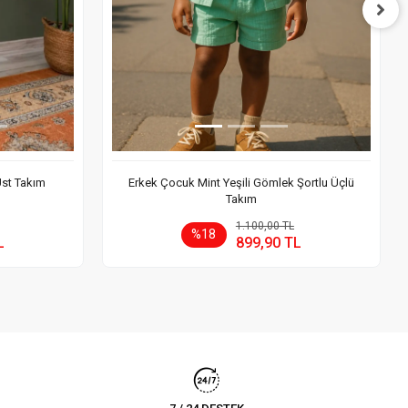
Üst Takım
Erkek Çocuk Mint Yeşili Gömlek Şortlu Üçlü
Takım
 Ekle
Sepete Ekle
1.100,00 TL
%18
L
899,90 TL
Adet