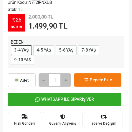
Ürün Kodu:
N7F2IPNXUB
Stok:
15
2.000,00 TL
%25
1.499,90 TL
indirim
BEDEN:
3-4 YAŞ
4-5 YAŞ
5-6 YAŞ
7-8 YAŞ
9-10 YAŞ
Sepete Ekle
Adet
WHATSAPP İLE SİPARİŞ VER
Hızlı Gönderi
Güvenli Alışveriş
İade ve Değişim