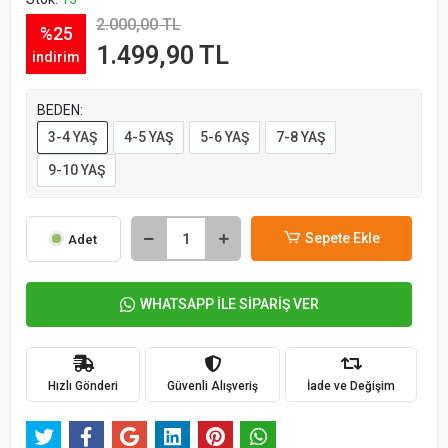
2.000,00 TL
%25
1.499,90 TL
indirim
BEDEN:
3-4 YAŞ
4-5 YAŞ
5-6 YAŞ
7-8 YAŞ
9-10 YAŞ
Sepete Ekle
Adet
WHATSAPP İLE SİPARİŞ VER
Hızlı Gönderi
Güvenli Alışveriş
İade ve Değişim