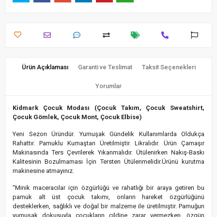
Ürün Açıklaması
Garanti ve Teslimat
Taksit Seçenekleri
Yorumlar
Kidmark Çocuk Modası (Çocuk Takım, Çocuk Sweatshirt,
Çocuk Gömlek, Çocuk Mont, Çocuk Elbise)
Yeni Sezon Üründür. Yumuşak Gündelik Kullanımlarda Oldukça
Rahattır. Pamuklu Kumaştan Üretilmiştir. Likralıdır. Ürün Çamaşır
Makinasında Ters Çevrilerek Yıkanmalıdır. Ütülenirken Nakış-Baskı
Kalitesinin Bozulmaması İçin Tersten Ütülenmelidir.Ürünü kurutma
makinesine atmayınız.
“Minik maceracılar için özgürlüğü ve rahatlığı bir araya getiren bu
pamuk alt üst çocuk takımı, onların hareket özgürlüğünü
desteklerken, sağlıklı ve doğal bir malzeme ile üretilmiştir. Pamuğun
yumuşak dokusuyla çocukların cildine zarar vermezken, özgün