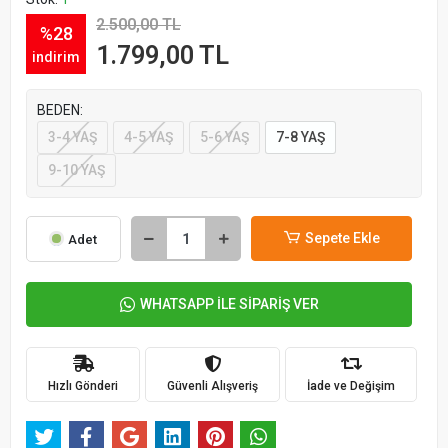
2.500,00 TL
%28
1.799,00 TL
indirim
BEDEN:
3-4 YAŞ
4-5 YAŞ
5-6 YAŞ
7-8 YAŞ
9-10 YAŞ
Sepete Ekle
Adet
WHATSAPP İLE SİPARİŞ VER
Hızlı Gönderi
Güvenli Alışveriş
İade ve Değişim