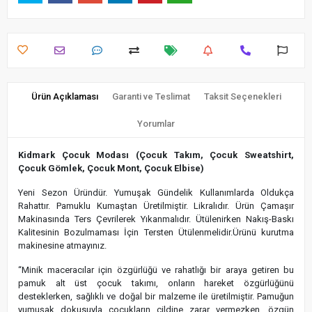
Ürün Açıklaması
Garanti ve Teslimat
Taksit Seçenekleri
Yorumlar
Kidmark Çocuk Modası (Çocuk Takım, Çocuk Sweatshirt,
Çocuk Gömlek, Çocuk Mont, Çocuk Elbise)
Yeni Sezon Üründür. Yumuşak Gündelik Kullanımlarda Oldukça
Rahattır. Pamuklu Kumaştan Üretilmiştir. Likralıdır. Ürün Çamaşır
Makinasında Ters Çevrilerek Yıkanmalıdır. Ütülenirken Nakış-Baskı
Kalitesinin Bozulmaması İçin Tersten Ütülenmelidir.Ürünü kurutma
makinesine atmayınız.
“Minik maceracılar için özgürlüğü ve rahatlığı bir araya getiren bu
pamuk alt üst çocuk takımı, onların hareket özgürlüğünü
desteklerken, sağlıklı ve doğal bir malzeme ile üretilmiştir. Pamuğun
yumuşak dokusuyla çocukların cildine zarar vermezken, özgün