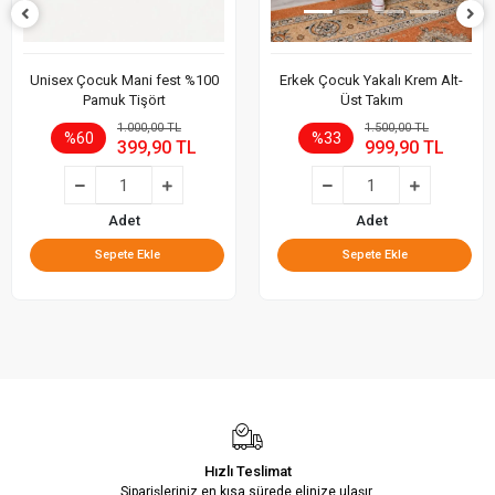
Unisex Çocuk Mani fest %100
Erkek Çocuk Yakalı Krem Alt-
Pamuk Tişört
Üst Takım
1.000,00 TL
1.500,00 TL
%60
%33
399,90 TL
999,90 TL
Adet
Adet
Sepete Ekle
Sepete Ekle
Hızlı Teslimat
Siparişleriniz en kısa sürede elinize ulaşır.