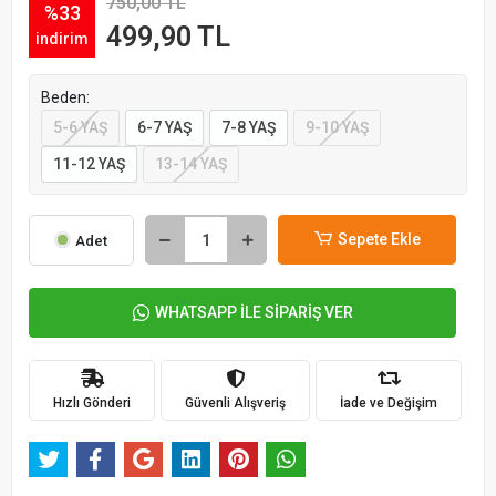
750,00 TL
%33
499,90 TL
indirim
Beden:
5-6 YAŞ
6-7 YAŞ
7-8 YAŞ
9-10 YAŞ
11-12 YAŞ
13-14 YAŞ
Sepete Ekle
Adet
WHATSAPP İLE SİPARİŞ VER
Hızlı Gönderi
Güvenli Alışveriş
İade ve Değişim