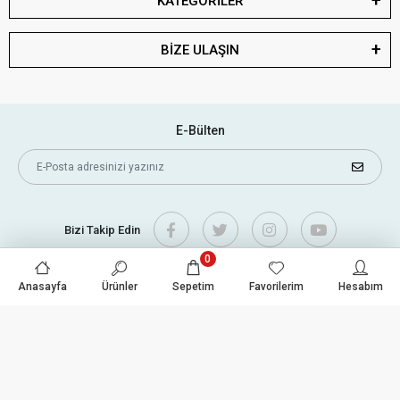
KATEGORİLER
BİZE ULAŞIN
E-Bülten
Bizi Takip Edin
0
Anasayfa
Ürünler
Sepetim
Favorilerim
Hesabım
Tüm bilgileriniz 256bit SSL Sertifikası ile korunmaktadır.
© 2022
Tüm Hakları Saklıdır