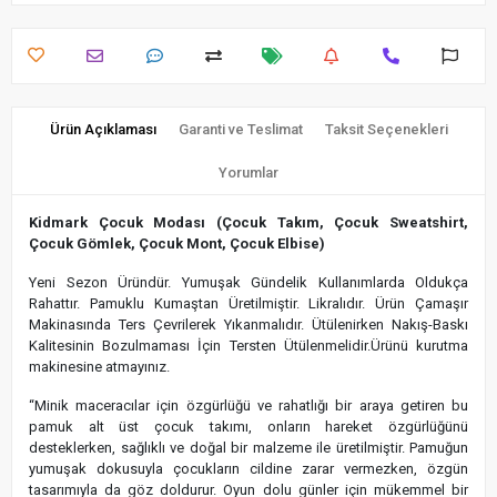
Ürün Açıklaması
Garanti ve Teslimat
Taksit Seçenekleri
Yorumlar
Kidmark Çocuk Modası (Çocuk Takım, Çocuk Sweatshirt,
Çocuk Gömlek, Çocuk Mont, Çocuk Elbise)
Yeni Sezon Üründür. Yumuşak Gündelik Kullanımlarda Oldukça
Rahattır. Pamuklu Kumaştan Üretilmiştir. Likralıdır. Ürün Çamaşır
Makinasında Ters Çevrilerek Yıkanmalıdır. Ütülenirken Nakış-Baskı
Kalitesinin Bozulmaması İçin Tersten Ütülenmelidir.Ürünü kurutma
makinesine atmayınız.
“Minik maceracılar için özgürlüğü ve rahatlığı bir araya getiren bu
pamuk alt üst çocuk takımı, onların hareket özgürlüğünü
desteklerken, sağlıklı ve doğal bir malzeme ile üretilmiştir. Pamuğun
yumuşak dokusuyla çocukların cildine zarar vermezken, özgün
tasarımıyla da göz doldurur. Oyun dolu günler için mükemmel bir