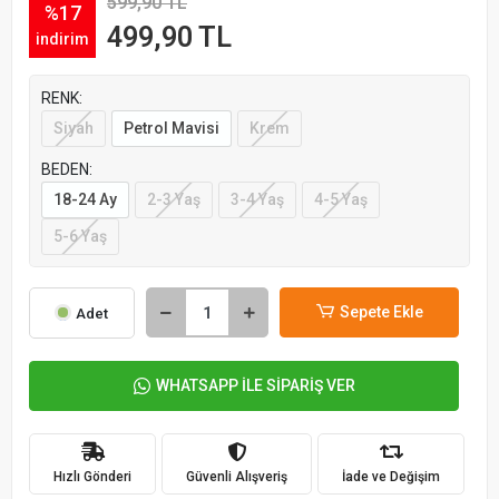
599,90 TL
%17
499,90 TL
indirim
RENK:
Siyah
Petrol Mavisi
Krem
BEDEN:
18-24 Ay
2-3 Yaş
3-4 Yaş
4-5 Yaş
5-6 Yaş
Sepete Ekle
Adet
WHATSAPP İLE SİPARİŞ VER
Hızlı Gönderi
Güvenli Alışveriş
İade ve Değişim