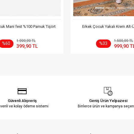
uk Mani fest %100 Pamuk Tişört
Erkek Çocuk Yakalı Krem Alt-
Sepete Ekle
Sepete
1.000,00 TL
1.500,00 TL
%60
%33
399,90 TL
999,90 T
Adet
Adet
Güvenli Alışveriş
Geniş Ürün Yelpazesi
venli ve kolay ödeme sistemi
Binlerce ürün ve kampanya seçen