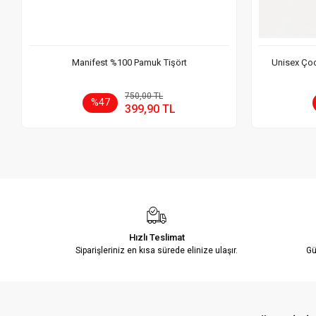
Manifest %100 Pamuk Tişört
Unisex Çoc
Sepete Ekle
750,00 TL
%47
399,90 TL
Adet
Hızlı Teslimat
Siparişleriniz en kısa sürede elinize ulaşır.
Gü