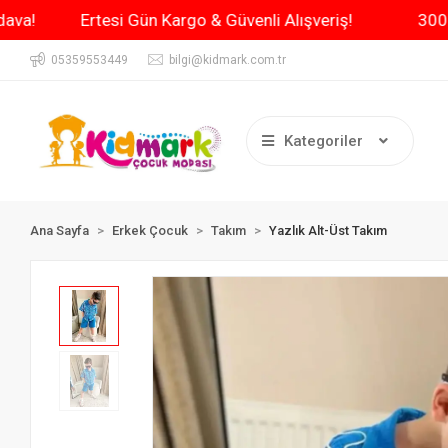
e Kargo Bedava!
Ertesi Gün Kargo & Güvenli Alışveriş!
05359553449
bilgi@kidmark.com.tr
Kategoriler
Ana Sayfa
Erkek Çocuk
Takım
Yazlık Alt-Üst Takım