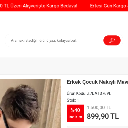
3000 TL Üzeri Alışverişte Kargo Bedava!
Ertesi 
Erkek Çocuk Nakışlı Mav
Ürün Kodu:
Z7DA1376VL
Stok:
1
1.500,00 TL
%40
899,90 TL
indirim