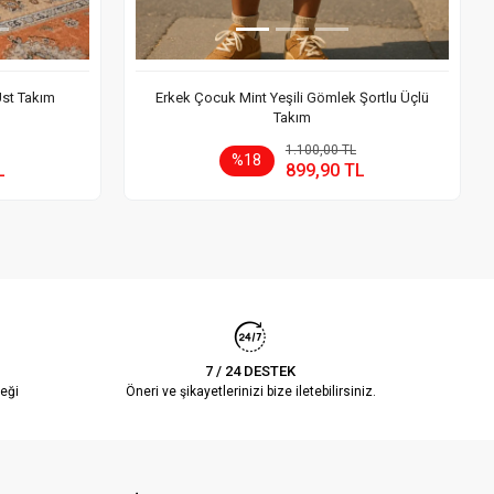
Üst Takım
Erkek Çocuk Mint Yeşili Gömlek Şortlu Üçlü
Takım
 Ekle
Sepete Ekle
1.100,00 TL
%18
L
899,90 TL
Adet
7 / 24 DESTEK
eği
Öneri ve şikayetlerinizi bize iletebilirsiniz.