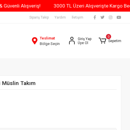
Gün Kargo & Güvenli Alışveriş!
3000 TL Üzeri Alışverişt
Sipariş Takip
Yardım
İletişim
0
Teslimat
Giriş Yap
Sepetim
Üye Ol
Bölge Seçin
i Müslin Takım