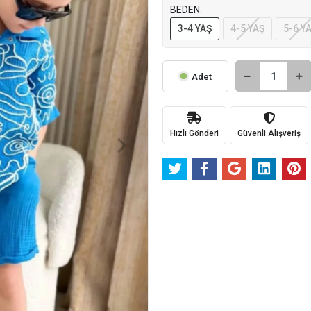
BEDEN:
3-4 YAŞ
4-5 YAŞ
5-6 Y
Adet
Hızlı Gönderi
Güvenli Alışveriş