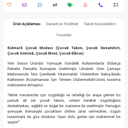
Ürün Açıklaması
Garanti ve Teslimat
Taksit Seçenekleri
Yorumlar
Kidmark Çocuk Modası (Çocuk Takım, Çocuk Sweatshirt,
Çocuk Gömlek, Çocuk Mont, Çocuk Elbise)
Yeni Sezon Üründür. Yumuşak Gündelik Kullanımlarda Oldukça
Rahattır. Pamuklu Kumaştan Üretilmiştir. Likralıdır. Ürün Çamaşır
Makinasında Ters Çevrilerek Yıkanmalıdır. Ütülenirken Nakış-Baskı
Kalitesinin Bozulmaması İçin Tersten Ütülenmelidir.Ürünü kurutma
makinesine atmayınız.
“Minik maceracılar için özgürlüğü ve rahatlığı bir araya getiren bu
pamuk alt üst çocuk takımı, onların hareket özgürlüğünü
desteklerken, sağlıklı ve doğal bir malzeme ile üretilmiştir. Pamuğun
yumuşak dokusuyla çocukların cildine zarar vermezken, özgün
tasarımıyla da göz doldurur. Oyun dolu günler için mükemmel bir
seçim!"