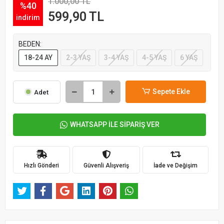
1.000,00 TL
%40
599,90 TL
indirim
BEDEN:
18-24 AY
2-3 YAŞ
3-4 YAŞ
4-5 YAŞ
6 YAŞ
Sepete Ekle
Adet
WHATSAPP İLE SİPARİŞ VER
Hızlı Gönderi
Güvenli Alışveriş
İade ve Değişim