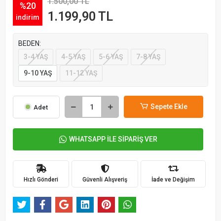
1.500,00 TL
%20
1.199,90 TL
indirim
BEDEN:
3-4 YAŞ
4-5 YAŞ
5-6 YAŞ
7-8 YAŞ
9-10 YAŞ
11-12 YAŞ
Sepete Ekle
Adet
WHATSAPP İLE SİPARİŞ VER
Hızlı Gönderi
Güvenli Alışveriş
İade ve Değişim