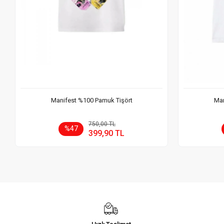
Manifest %100 Pamuk Tişört
Man
Sepete Ekle
750,00 TL
%47
399,90 TL
Adet