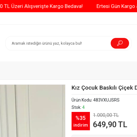
3000 TL Üzeri Alışverişte Kargo Bedava!
Ertesi 
Kız Çocuk Baskılı Çiçek D
Ürün Kodu:
483VXUJSRS
Stok:
4
1.000,00 TL
%35
649,90 TL
indirim