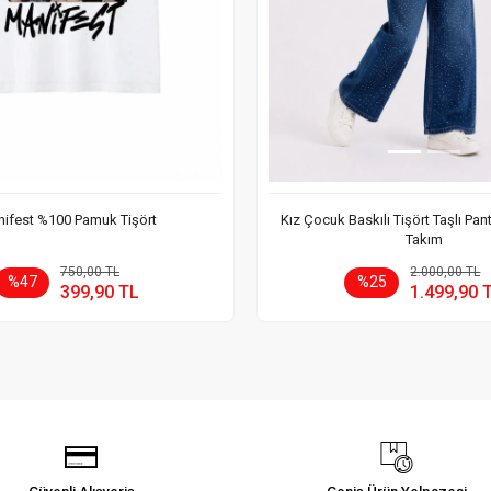
ifest %100 Pamuk Tişört
Kız Çocuk Baskılı Tişört Taşlı Pan
Takım
Sepete Ekle
Sepete
750,00 TL
2.000,00 TL
%47
%25
399,90 TL
1.499,90 
Adet
Adet