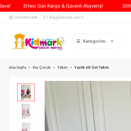
e Kargo Bedava!
Ertesi Gün Kargo & Güvenli Alışveriş!
05359553449
bilgi@kidmark.com.tr
Kategoriler
Ana Sayfa
Kız Çocuk
Takım
Yazlık Alt-Üst Takım