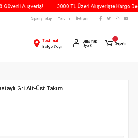
Gün Kargo & Güvenli Alışveriş!
3000 TL Üzeri Alışverişt
Sipariş Takip
Yardım
İletişim
0
Teslimat
Giriş Yap
Sepetim
Üye Ol
Bölge Seçin
etaylı Gri Alt-Üst Takım