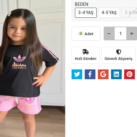
BEDEN:
3-4 YAŞ
4-5 YAŞ
5-6 Y
Adet
Hızlı Gönderi
Güvenli Alışveriş