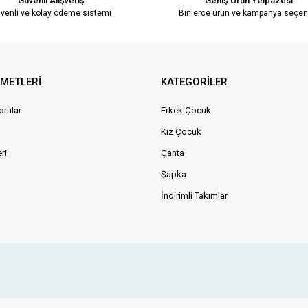
Güvenli Alışveriş
Geniş Ürün Yelpazesi
venli ve kolay ödeme sistemi
Binlerce ürün ve kampanya seçen
ZMETLERİ
KATEGORİLER
orular
Erkek Çocuk
Kız Çocuk
ri
Çanta
Şapka
İndirimli Takımlar