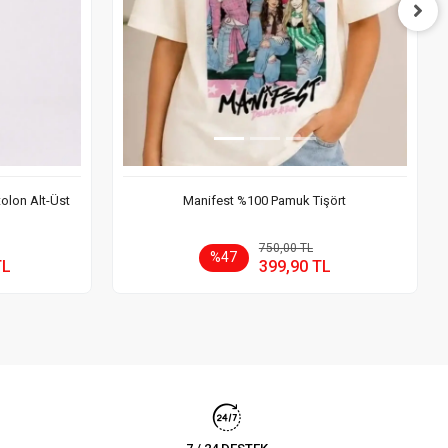
tolon Alt-Üst
Manifest %100 Pamuk Tişört
 Ekle
Sepete Ekle
750,00 TL
%47
TL
399,90 TL
Adet