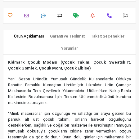
Ürün Açıklaması
Garanti ve Teslimat
Taksit Seçenekleri
Yorumlar
Kidmark Çocuk Modası (Çocuk Takım, Çocuk Sweatshirt,
Çocuk Gömlek, Çocuk Mont, Çocuk Elbise)
Yeni Sezon Üründür. Yumuşak Gündelik Kullanımlarda Oldukça
Rahattır. Pamuklu Kumaştan Üretilmiştir. Likralıdır. Ürün Çamaşır
Makinasında Ters Çevrilerek Yıkanmalıdır. Ütülenirken Nakış-Baskı
Kalitesinin Bozulmaması İçin Tersten Ütülenmelidir.Ürünü kurutma
makinesine atmayınız.
“Minik maceracılar için özgürlüğü ve rahatlığı bir araya getiren bu
pamuk alt üst çocuk takımı, onların hareket özgürlüğünü
desteklerken, sağlıklı ve doğal bir malzeme ile üretilmiştir. Pamuğun
yumuşak dokusuyla çocukların cildine zarar vermezken, özgün
tasarımıyla da göz doldurur. Oyun dolu günler için mükemmel bir