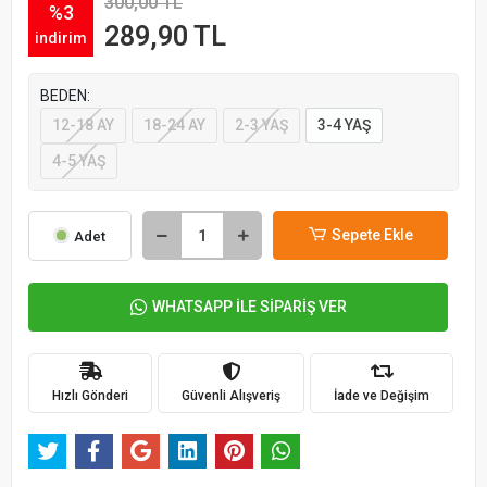
300,00 TL
%3
289,90 TL
indirim
BEDEN:
12-18 AY
18-24 AY
2-3 YAŞ
3-4 YAŞ
4-5 YAŞ
Sepete Ekle
Adet
WHATSAPP İLE SİPARİŞ VER
Hızlı Gönderi
Güvenli Alışveriş
İade ve Değişim