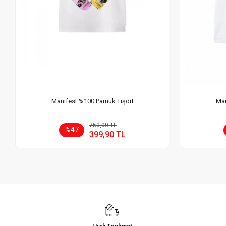
Manifest %100 Pamuk Tişört
Man
Sepete Ekle
750,00 TL
%47
399,90 TL
Adet