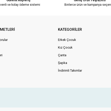
Güvenli Alışveriş
Geniş Ürün Yelpazesi
venli ve kolay ödeme sistemi
Binlerce ürün ve kampanya seçen
ZMETLERİ
KATEGORİLER
orular
Erkek Çocuk
Kız Çocuk
ri
Çanta
Şapka
İndirimli Takımlar