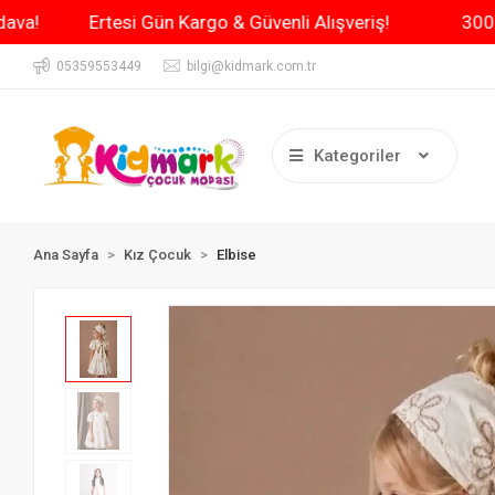
 Kargo Bedava!
Ertesi Gün Kargo & Güvenli Alışveriş!
05359553449
bilgi@kidmark.com.tr
Kategoriler
Ana Sayfa
Kız Çocuk
Elbise