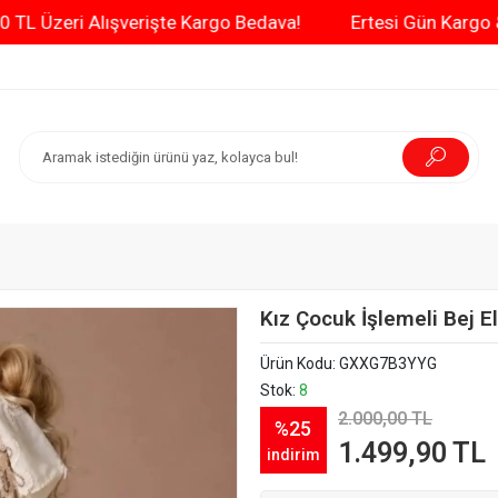
3000 TL Üzeri Alışverişte Kargo Bedava!
Ertesi G
Kız Çocuk İşlemeli Bej E
Ürün Kodu:
GXXG7B3YYG
Stok:
8
2.000,00 TL
%25
1.499,90 TL
indirim