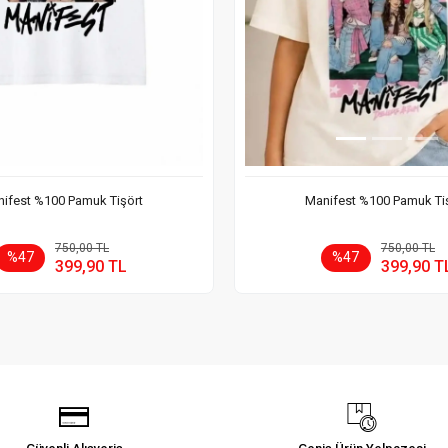
ifest %100 Pamuk Tişört
Manifest %100 Pamuk Ti
Sepete Ekle
Sepete
750,00 TL
750,00 TL
%47
%47
399,90 TL
399,90 T
Adet
Adet