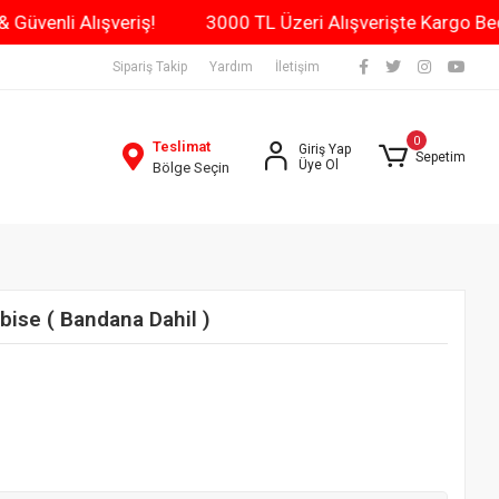
ün Kargo & Güvenli Alışveriş!
3000 TL Üzeri Alışverişte
Sipariş Takip
Yardım
İletişim
0
Teslimat
Giriş Yap
Sepetim
Üye Ol
Bölge Seçin
lbise ( Bandana Dahil )