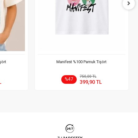
şört
Manifest %100 Pamuk Tişört
 Ekle
Sepete Ekle
750,00 TL
%47
L
399,90 TL
Adet