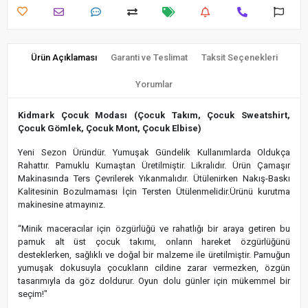
Ürün Açıklaması
Garanti ve Teslimat
Taksit Seçenekleri
Yorumlar
Kidmark Çocuk Modası (Çocuk Takım, Çocuk Sweatshirt,
Çocuk Gömlek, Çocuk Mont, Çocuk Elbise)
Yeni Sezon Üründür. Yumuşak Gündelik Kullanımlarda Oldukça
Rahattır. Pamuklu Kumaştan Üretilmiştir. Likralıdır. Ürün Çamaşır
Makinasında Ters Çevrilerek Yıkanmalıdır. Ütülenirken Nakış-Baskı
Kalitesinin Bozulmaması İçin Tersten Ütülenmelidir.Ürünü kurutma
makinesine atmayınız.
“Minik maceracılar için özgürlüğü ve rahatlığı bir araya getiren bu
pamuk alt üst çocuk takımı, onların hareket özgürlüğünü
desteklerken, sağlıklı ve doğal bir malzeme ile üretilmiştir. Pamuğun
yumuşak dokusuyla çocukların cildine zarar vermezken, özgün
tasarımıyla da göz doldurur. Oyun dolu günler için mükemmel bir
seçim!"