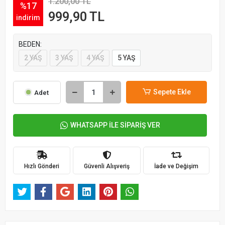
1.200,00 TL
%17
999,90 TL
indirim
BEDEN:
2 YAŞ
3 YAŞ
4 YAŞ
5 YAŞ
Sepete Ekle
Adet
WHATSAPP İLE SİPARİŞ VER
Hızlı Gönderi
Güvenli Alışveriş
İade ve Değişim