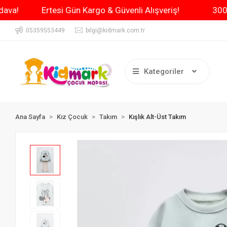
 Kargo Bedava!
Ertesi Gün Kargo & Güvenli Alışveriş!
05359553449
bilgi@kidmark.com.tr
Kategoriler
Ana Sayfa
Kız Çocuk
Takım
Kışlık Alt-Üst Takım