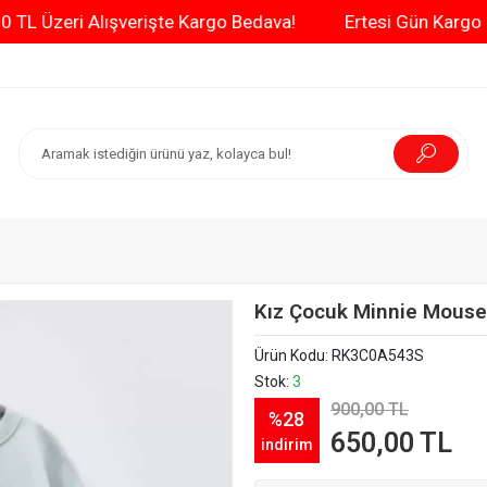
3000 TL Üzeri Alışverişte Kargo Bedava!
Ertesi Gü
Kız Çocuk Minnie Mouse 
Ürün Kodu:
RK3C0A543S
Stok:
3
900,00 TL
%28
650,00 TL
indirim