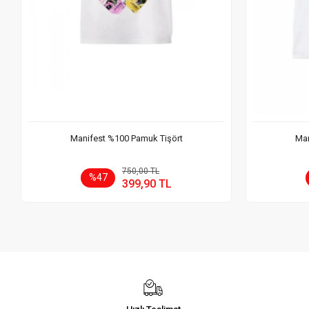
Manifest %100 Pamuk Tişört
Man
Sepete Ekle
750,00 TL
%47
399,90 TL
Adet