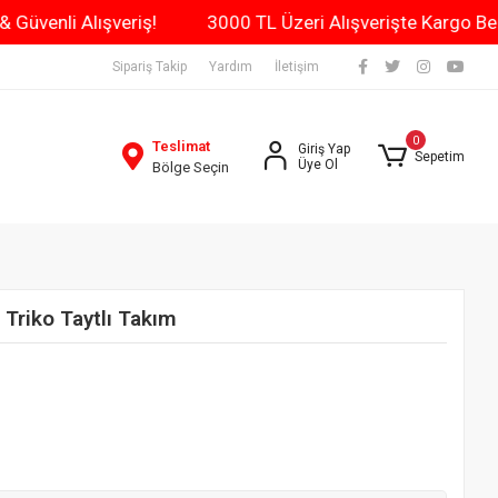
n Kargo & Güvenli Alışveriş!
3000 TL Üzeri Alışverişte
Sipariş Takip
Yardım
İletişim
0
Teslimat
Giriş Yap
Sepetim
Üye Ol
Bölge Seçin
Triko Taytlı Takım