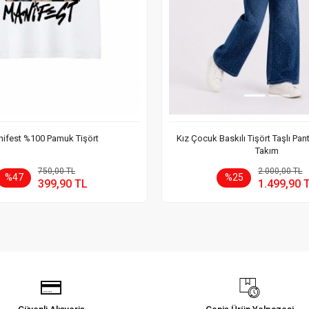
ifest %100 Pamuk Tişört
Kız Çocuk Baskılı Tişört Taşlı Pan
Takım
Sepete Ekle
Sepete
750,00 TL
2.000,00 TL
%47
%25
399,90 TL
1.499,90 
Adet
Adet