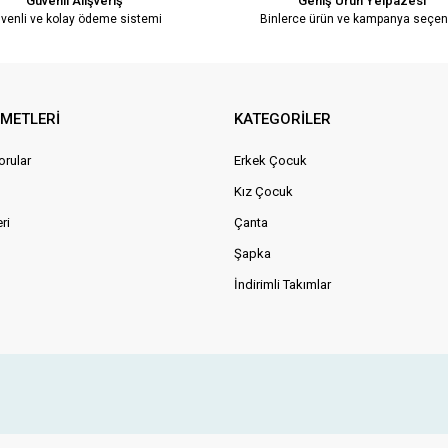
Güvenli Alışveriş
Geniş Ürün Yelpazesi
venli ve kolay ödeme sistemi
Binlerce ürün ve kampanya seçen
ZMETLERİ
KATEGORİLER
orular
Erkek Çocuk
Kız Çocuk
ri
Çanta
Şapka
İndirimli Takımlar