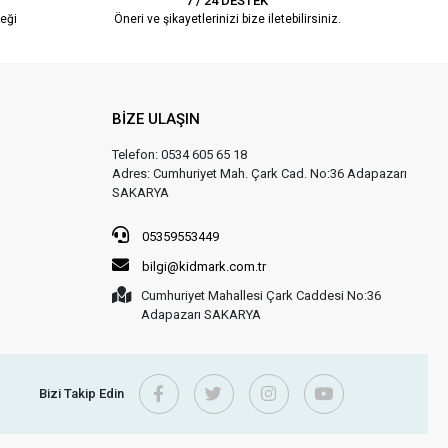
7 / 24 DESTEK
eği
Öneri ve şikayetlerinizi bize iletebilirsiniz.
BİZE ULAŞIN
Telefon: 0534 605 65 18
Adres: Cumhuriyet Mah. Çark Cad. No:36 Adapazarı
SAKARYA
05359553449
bilgi@kidmark.com.tr
Cumhuriyet Mahallesi Çark Caddesi No:36
Adapazarı SAKARYA
Bizi Takip Edin