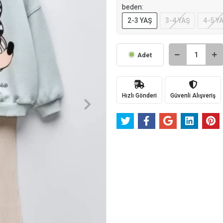
beden:
2-3 YAŞ
3-4 YAŞ
4-5 Y
Adet
Hızlı Gönderi
Güvenli Alışveriş