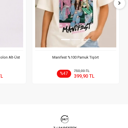
tolon Alt-Üst
Manifest %100 Pamuk Tişört
 Ekle
Sepete Ekle
750,00 TL
%47
TL
399,90 TL
Adet