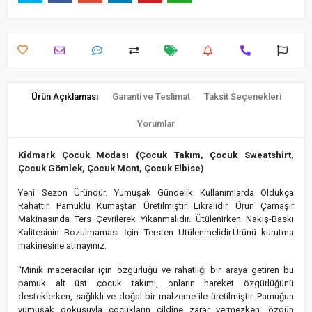
Ürün Açıklaması
Garanti ve Teslimat
Taksit Seçenekleri
Yorumlar
Kidmark Çocuk Modası (Çocuk Takım, Çocuk Sweatshirt,
Çocuk Gömlek, Çocuk Mont, Çocuk Elbise)
Yeni Sezon Üründür. Yumuşak Gündelik Kullanımlarda Oldukça
Rahattır. Pamuklu Kumaştan Üretilmiştir. Likralıdır. Ürün Çamaşır
Makinasında Ters Çevrilerek Yıkanmalıdır. Ütülenirken Nakış-Baskı
Kalitesinin Bozulmaması İçin Tersten Ütülenmelidir.Ürünü kurutma
makinesine atmayınız.
“Minik maceracılar için özgürlüğü ve rahatlığı bir araya getiren bu
pamuk alt üst çocuk takımı, onların hareket özgürlüğünü
desteklerken, sağlıklı ve doğal bir malzeme ile üretilmiştir. Pamuğun
yumuşak dokusuyla çocukların cildine zarar vermezken, özgün