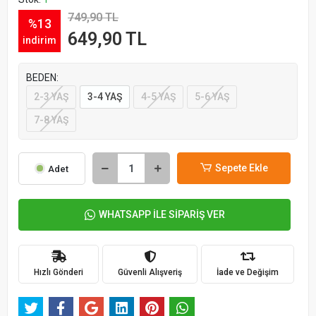
749,90 TL
%13
649,90 TL
indirim
BEDEN:
2-3 YAŞ
3-4 YAŞ
4-5 YAŞ
5-6 YAŞ
7-8 YAŞ
Sepete Ekle
Adet
WHATSAPP İLE SİPARİŞ VER
Hızlı Gönderi
Güvenli Alışveriş
İade ve Değişim