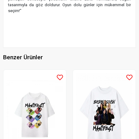
tasarımıyla da göz doldurur. Oyun dolu günler için mükemmel bir
seçim!"
Benzer Ürünler