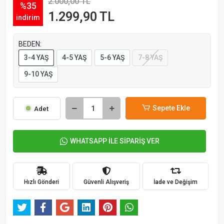
2.000,00 TL
%35
1.299,90 TL
indirim
BEDEN:
3-4 YAŞ
4-5 YAŞ
5-6 YAŞ
7-8 YAŞ
9-10 YAŞ
Sepete Ekle
Adet
WHATSAPP İLE SİPARİŞ VER
Hızlı Gönderi
Güvenli Alışveriş
İade ve Değişim