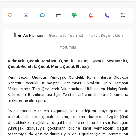
Ürün Açıklaması
Garanti ve Teslimat
Taksit Seçenekleri
Yorumlar
Kidmark Çocuk Modası (Çocuk Takım, Çocuk Sweatshirt,
Çocuk Gömlek, Çocuk Mont, Çocuk Elbise)
Yeni Sezon Üründür. Yumuşak Gündelik Kullanımlarda Oldukça
Rahattır. Pamuklu Kumaştan Üretilmiştir. Likralıdır. Ürün Çamaşır
Makinasında Ters Çevrilerek Yıkanmalıdır. Ütülenirken Nakış-Baskı
Kalitesinin Bozulmaması İçin Tersten Ütülenmelidir.Ürünü kurutma
makinesine atmayınız.
“Minik maceracılar için özgürlüğü ve rahatlığı bir araya getiren bu
pamuk alt üst çocuk takımı, onların hareket özgürlüğünü
desteklerken, sağlıklı ve doğal bir malzeme ile üretilmiştir. Pamuğun
yumuşak dokusuyla çocukların cildine zarar vermezken, özgün
tasarımıyla da göz doldurur. Oyun dolu günler için mükemmel bir