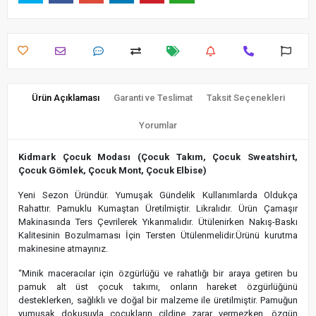
Ürün Açıklaması
Garanti ve Teslimat
Taksit Seçenekleri
Yorumlar
Kidmark Çocuk Modası (Çocuk Takım, Çocuk Sweatshirt,
Çocuk Gömlek, Çocuk Mont, Çocuk Elbise)
Yeni Sezon Üründür. Yumuşak Gündelik Kullanımlarda Oldukça
Rahattır. Pamuklu Kumaştan Üretilmiştir. Likralıdır. Ürün Çamaşır
Makinasında Ters Çevrilerek Yıkanmalıdır. Ütülenirken Nakış-Baskı
Kalitesinin Bozulmaması İçin Tersten Ütülenmelidir.Ürünü kurutma
makinesine atmayınız.
“Minik maceracılar için özgürlüğü ve rahatlığı bir araya getiren bu
pamuk alt üst çocuk takımı, onların hareket özgürlüğünü
desteklerken, sağlıklı ve doğal bir malzeme ile üretilmiştir. Pamuğun
yumuşak dokusuyla çocukların cildine zarar vermezken, özgün