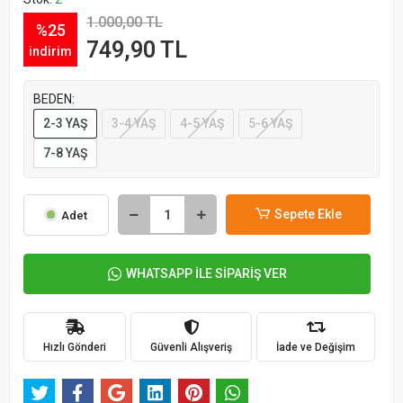
1.000,00 TL
%25
749,90 TL
indirim
BEDEN:
2-3 YAŞ
3-4 YAŞ
4-5 YAŞ
5-6 YAŞ
7-8 YAŞ
Sepete Ekle
Adet
WHATSAPP İLE SİPARİŞ VER
Hızlı Gönderi
Güvenli Alışveriş
İade ve Değişim