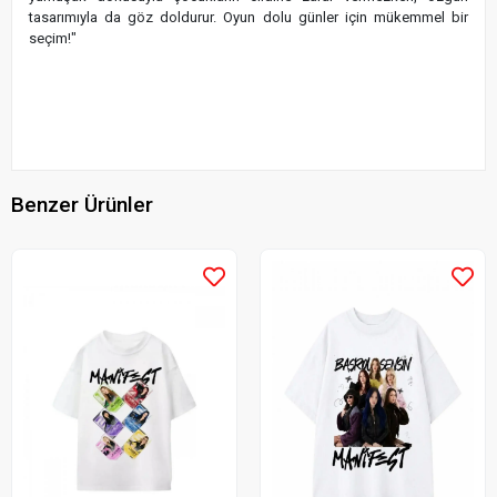
tasarımıyla da göz doldurur. Oyun dolu günler için mükemmel bir
seçim!"
Benzer Ürünler