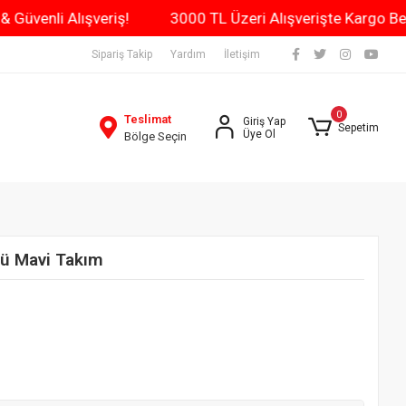
n Kargo & Güvenli Alışveriş!
3000 TL Üzeri Alışverişte 
Sipariş Takip
Yardım
İletişim
0
Teslimat
Giriş Yap
Sepetim
Üye Ol
Bölge Seçin
lü Mavi Takım