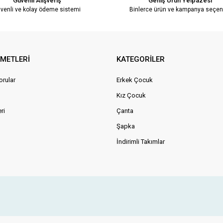
Güvenli Alışveriş
Geniş Ürün Yelpazesi
venli ve kolay ödeme sistemi
Binlerce ürün ve kampanya seçen
ZMETLERİ
KATEGORİLER
orular
Erkek Çocuk
Kız Çocuk
ri
Çanta
Şapka
İndirimli Takımlar