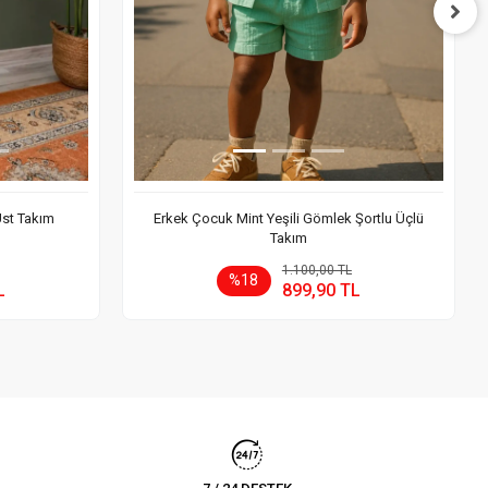
Üst Takım
Erkek Çocuk Mint Yeşili Gömlek Şortlu Üçlü
Takım
 Ekle
Sepete Ekle
1.100,00 TL
%18
L
899,90 TL
Adet