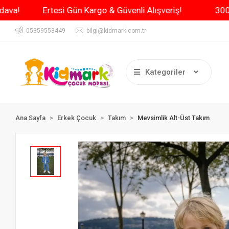
Kargo Bedava!
Ertesi Gün Kargo & Güvenli Alışveriş!
05359553449
bilgi@kidmark.com.tr
Kategoriler
Ana Sayfa
Erkek Çocuk
Takım
Mevsimlik Alt-Üst Takım