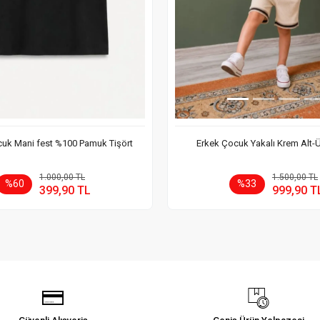
uk Mani fest %100 Pamuk Tişört
Erkek Çocuk Yakalı Krem Alt-
Sepete Ekle
Sepete
1.000,00 TL
1.500,00 TL
%60
%33
399,90 TL
999,90 T
Adet
Adet