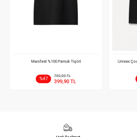
Manifest %100 Pamuk Tişört
Unisex Çoc
Sepete Ekle
750,00 TL
%47
399,90 TL
Adet