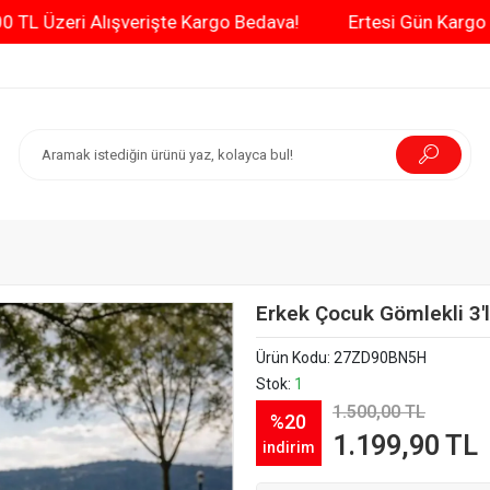
3000 TL Üzeri Alışverişte Kargo Bedava!
Ertesi Gü
Erkek Çocuk Gömlekli 3'
Ürün Kodu:
27ZD90BN5H
Stok:
1
1.500,00 TL
%20
1.199,90 TL
indirim