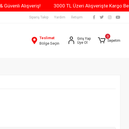
ün Kargo & Güvenli Alışveriş!
3000 TL Üzeri Alışverişt
Sipariş Takip
Yardım
İletişim
0
Teslimat
Giriş Yap
Sepetim
Üye Ol
Bölge Seçin