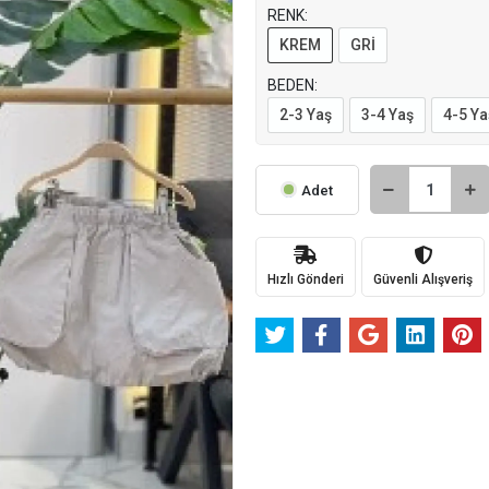
RENK:
KREM
GRİ
BEDEN:
2-3 Yaş
3-4 Yaş
4-5 Ya
Adet
Hızlı Gönderi
Güvenli Alışveriş