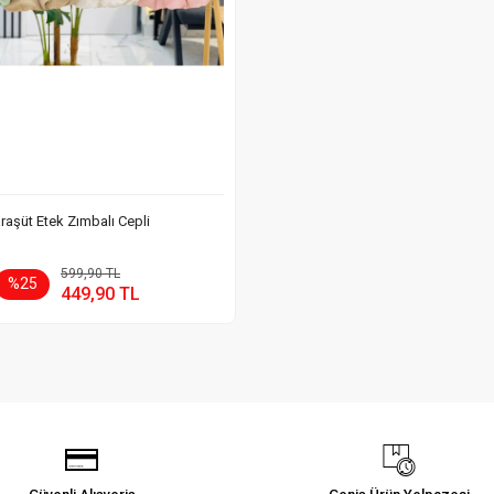
raşüt Etek Zımbalı Cepli
Sepete Ekle
599,90 TL
%25
449,90 TL
Adet