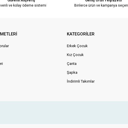
Güvenli Alışveriş
Geniş Ürün Yelpazesi
venli ve kolay ödeme sistemi
Binlerce ürün ve kampanya seçen
ZMETLERİ
KATEGORİLER
orular
Erkek Çocuk
Kız Çocuk
ri
Çanta
Şapka
İndirimli Takımlar