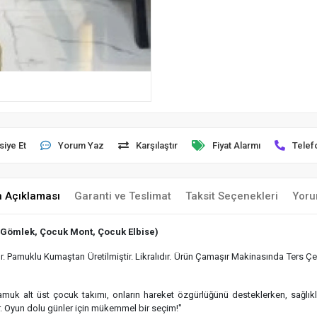
siye Et
Yorum Yaz
Karşılaştır
Fiyat Alarmı
Telef
n Açıklaması
Garanti ve Teslimat
Taksit Seçenekleri
Yoru
 Gömlek, Çocuk Mont, Çocuk Elbise)
 Pamuklu Kumaştan Üretilmiştir. Likralıdır. Ürün Çamaşır Makinasında Ters Çev
 pamuk alt üst çocuk takımı, onların hareket özgürlüğünü desteklerken, sağlı
r. Oyun dolu günler için mükemmel bir seçim!"