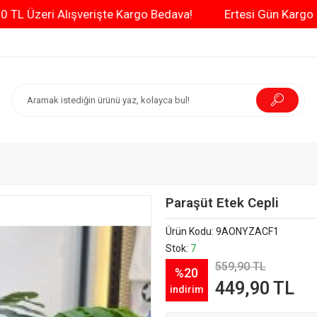
3000 TL Üzeri Alışverişte Kargo Bedava!
Ertesi G
Paraşüt Etek Cepli
Ürün Kodu:
9AONYZACF1
Stok:
7
559,90 TL
%20
449,90 TL
indirim