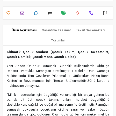
Ürün Açıklaması
Garanti ve Teslimat
Taksit Seçenekleri
Yorumlar
Kidmark Çocuk Modası (Çocuk Takım, Çocuk Sweatshirt,
Çocuk Gömlek, Çocuk Mont, Çocuk Elbise)
Yeni Sezon Üründür. Yumuşak Gündelik Kullanımlarda Oldukça
Rahattır. Pamuklu Kumaştan Üretilmiştir. Likralıdır. Ürün Çamaşır
Makinasında Ters Çevrilerek Yıkanmalıdır. Ütülenirken Nakış-Baskı
Kalitesinin Bozulmaması İçin Tersten Ütülenmelidir.Ürünü kurutma
makinesine atmayınız.
“Minik maceracılar için özgürlüğü ve rahatlığı bir araya getiren bu
pamuk alt üst çocuk takımı, onların hareket özgürlüğünü
desteklerken, sağlıklı ve doğal bir malzeme ile üretilmiştir. Pamuğun
yumuşak dokusuyla çocukların cildine zarar vermezken, özgün
tasarımıyla da göz doldurur. Oyun dolu günler için mükemmel bir