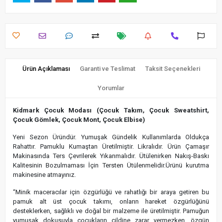
Ürün Açıklaması
Garanti ve Teslimat
Taksit Seçenekleri
Yorumlar
Kidmark Çocuk Modası (Çocuk Takım, Çocuk Sweatshirt,
Çocuk Gömlek, Çocuk Mont, Çocuk Elbise)
Yeni Sezon Üründür. Yumuşak Gündelik Kullanımlarda Oldukça
Rahattır. Pamuklu Kumaştan Üretilmiştir. Likralıdır. Ürün Çamaşır
Makinasında Ters Çevrilerek Yıkanmalıdır. Ütülenirken Nakış-Baskı
Kalitesinin Bozulmaması İçin Tersten Ütülenmelidir.Ürünü kurutma
makinesine atmayınız.
“Minik maceracılar için özgürlüğü ve rahatlığı bir araya getiren bu
pamuk alt üst çocuk takımı, onların hareket özgürlüğünü
desteklerken, sağlıklı ve doğal bir malzeme ile üretilmiştir. Pamuğun
yumuşak dokusuyla çocukların cildine zarar vermezken, özgün