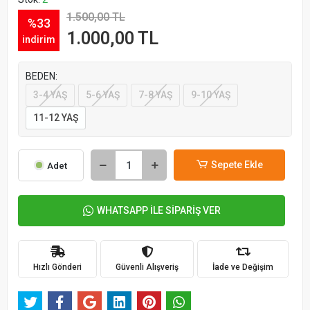
1.500,00 TL
%33
1.000,00 TL
indirim
BEDEN:
3-4 YAŞ
5-6 YAŞ
7-8 YAŞ
9-10 YAŞ
11-12 YAŞ
Sepete Ekle
Adet
WHATSAPP İLE SİPARİŞ VER
Hızlı Gönderi
Güvenli Alışveriş
İade ve Değişim